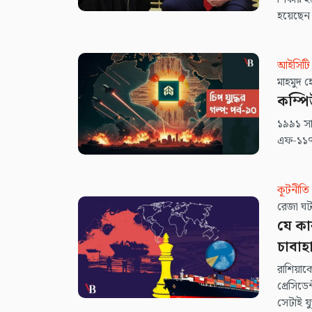
হয়েছেন।
আইসিটি
মাহ
কম্পি
১৯৯১ সা
এফ-১১৭ 
কূটনীতি
রেজা
যে কা
চাবাহ
রাশিয়াক
প্রেসিডে
সেটাই য