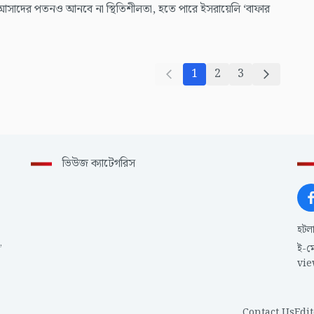
 আসাদের পতনও আনবে না স্থিতিশীলতা, হতে পারে ইসরায়েলি ‘বাফার
1
2
3
ভিউজ ক্যাটেগরিস
হটল
,
ই-ম
vi
Contact Us
Edit