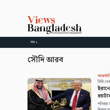
সব
সৌদি আরব
আন্তর্জা
ইরানে
রয়টার
শনিবার স
শিকার হ