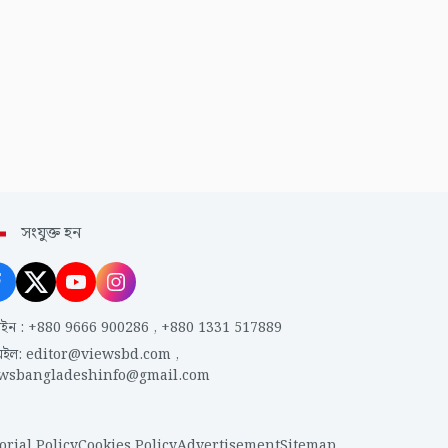
সংযুক্ত হন
াইন
:
+880 9666 900286
,
+880 1331 517889
েইল
:
editor@viewsbd.com
,
ewsbangladeshinfo@gmail.com
orial Policy
Cookies Policy
Advertisement
Sitemap