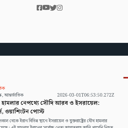
তিক
ভিবি ডেস্ক, আন্তর্জাতিক
2026-03-01T06:53:50.272Z
 হামলার নেপথ্যে সৌদি আরব ও ইসরায়েল:
্স, ওয়াশিংটন পোস্ট
কাল থেকে ইরান বিভিন্ন স্থানে ইসরায়েল ও যুক্তরাষ্ট্রের যৌথ হামলার
য়েছে। এই হামলায় ইরানের সর্বোচ্চ নেতা আয়াতুল্লাহ আলি খামেনি নিহত