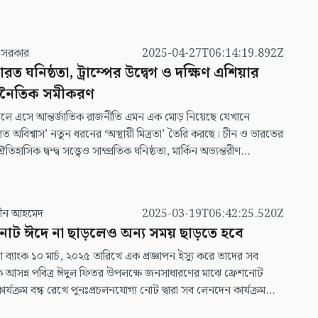
 পরিশোধন করে রপ্তানি করে। যুক্তরাষ্ট্র মনে করে ভারতের কাছে তেল
রেই রাশিয়া ইউক্রেন যুদ্ধ চালিয়ে যেতে সক্ষম হচ্ছে। এবার ইরানকে
করতে মার্কিন যুক্তরাষ্ট্র নতুন কৌশল নিয়ে আগাচ্ছে। ইরানের চাবাহার
চিররঞ্জন সরকার
2025-04-27T06:14:19.892Z
ারাই ব্যবহার করবে তাদের ওপর জরিমানা বা নিষেধাজ্ঞা আরোপ করতে
রত ঘনিষ্ঠতা, ট্রাম্পের উদ্বেগ ও দক্ষিণ এশিয়ার
তরাষ্ট্র। বাণিজ্যিক ও কৌশলগত কারণে ভারতের কাছে ইরানের চাবাহার
জনৈতিক সমীকরণ
্দর খুবই গুরুত্বপূর্ণ। বর্তমানে ১০ বছরের চুক্তিতে ইরানের সঙ্গে যৌথভাবে
 বন্দর পরিচালনা করছে ভারত।
লে এসে আন্তর্জাতিক রাজনীতি এমন এক মোড় নিয়েছে যেখানে
 অবিশ্বাস’ নতুন ধরনের ‘অস্থায়ী মিত্রতা’ তৈরি করছে। চীন ও ভারতের
তিহাসিক দ্বন্দ্ব সত্ত্বেও সাম্প্রতিক ঘনিষ্ঠতা, মার্কিন অভ্যন্তরীণ
তে ভারতের ব্যবহৃত হওয়া, আর দক্ষিণ এশিয়ায় বাংলাদেশের ভূ-
অবস্থানের গুরুত্ব- এই সমীকরণগুলো দিন দিন জটিল হয়ে উঠছে।
রতের মধ্যে ২০২০ সালের গ্যালওয়ান উপত্যকার সংঘর্ষের পর দ্বিপক্ষীয়
জিয়াউদ্দীন আহমেদ
2025-03-19T06:42:25.520Z
ছিল তিক্ত; কিন্তু বিগত এক বছরে ব্রিকস (BRICS) শীর্ষ বৈঠক, সাংহাই
নোট ঈদে না ছাড়লেও অন্য সময় ছাড়তে হবে
েশন অর্গানাইজেশন (SCO), এবং দ্বিপক্ষীয় সীমান্ত আলোচনা চীন-
্পর্ককে নতুন এক ‘পরিকল্পিত সহাবস্থান’-এ পরিণত করছে।
 ব্যাংক ১০ মার্চ, ২০২৫ তারিখে এক প্রজ্ঞাপন ইস্যু করে তাদের সব
আসন্ন পবিত্র ঈদুল ফিতর উপলক্ষে জনসাধারণের মাঝে ফ্রেশনোট
ার্যক্রম বন্ধ রেখে পুনঃপ্রচলনযোগ্য নোট দ্বারা সব লেনদেন কার্যক্রম
করতে নির্দেশ দিয়েছে। একই প্রজ্ঞাপনে বাংলাদেশ ব্যাংকের কর্মকর্তা-