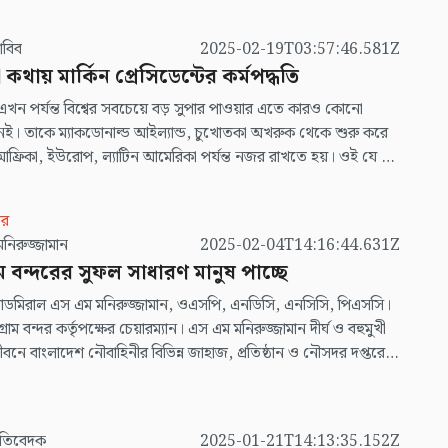
দের সঙ্গেও ফ্রেশনোট বিনিময় কার্যক্রম বন্ধ রাখতে বলেছে। অর্থাৎ আসন্ন
রে কোনো ফ্রেশনোট ছাড়া হচ্ছে না; কিন্তু এই প্রজ্ঞাপন জারির কিছুদিন
ীন হাবিব
2025-02-19T03:57:46.581Z
াংলাদেশ ব্যাংক আরেকটি প্রজ্ঞাপনের মাধ্যমে ১৯ মার্চ থেকে ফ্রেশনোট ইস্যু
থায় মার্কিন প্রেসিডেন্টের কর্মপদ্ধতি
মর্মে ঘোষণা দিয়েছিল। অল্প সময়ের ব্যবধানে পরস্পরবিরোধী প্রজ্ঞাপন
তীয়মান হয়, বাংলাদেশ ব্যাংক তাদের গৃহীত পরিকল্পনা থেকে সরে
্ট্র এখন পর্যন্ত বিশ্বের সবচেয়ে বড় সুপার পাওয়ার এতে কারও কোনো
ধ্য হয়েছে।
নেই। তাকে ম্যাকডোনাল্ড আইল্যান্ড, চুখোতকা অখরুক থেকে শুরু করে
আফ্রিকা, ইউরোপ, ল্যাটিন আমেরিকা পর্যন্ত নজর রাখতে হয়। ওই যে দুটি
দ্র দূরদ্বীপের নাম বললাম, আমরা সাধারণ মানুষ তো দূরের কথা, হয়তো
রেইন অফিসও জানে না; কিন্তু যুক্তরাষ্ট্রের জানতে হয়। ওইসব স্থানের
ার
ি, কৌশলগত অবস্থান, বেনিফিট সম্পর্কে নিয়মিত পলিসি অবলম্বন করতে
স এম মনিরুজ্জামান
2025-02-04T14:16:44.631Z
রাম বন্দরের সুফল সাধারণ মানুষ পাচ্ছে
্যাডমিরাল এস এম মনিরুজ্জামান, ওএসপি, এনডিসি, এনসিসি, পিএসসি।
গ্রাম বন্দর কর্তৃপক্ষের চেয়ারম্যান। এস এম মনিরুজ্জামান দীর্ঘ ও বহুমুখী
বনে বাংলাদেশ নৌবাহিনীর বিভিন্ন জাহাজ, প্রতিষ্ঠান ও নৌসদর দপ্তরে
ুরুত্বপূর্ণ পদে দায়িত্ব পালন করেন। চট্টগ্রাম বন্দর কর্তৃপক্ষের চেয়ারম্যানের
নেয়ার পর বন্দরের সমস্যা, সম্ভাবনা ও পরিকল্পনাসহ নানা বিষয় নিয়ে
করেছেন। ভিউজ বাংলাদেশের পক্ষ থেকে তার সাক্ষাৎকার নিয়েছেন
স্ব প্রতিবেদক
2025-01-21T14:13:35.152Z