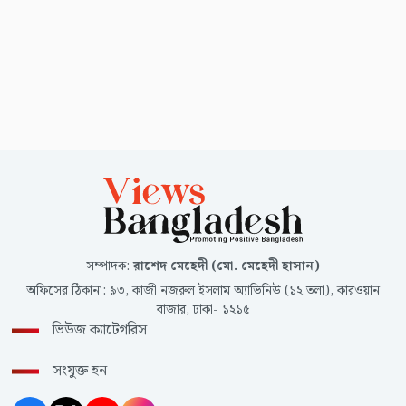
সম্পাদক
:
রাশেদ মেহেদী (মো. মেহেদী হাসান)
অফিসের ঠিকানা
:
৯৩, কাজী নজরুল ইসলাম অ্যাভিনিউ (১২ তলা), কারওয়ান
বাজার, ঢাকা- ১২১৫
ভিউজ ক্যাটেগরিস
সংযুক্ত হন