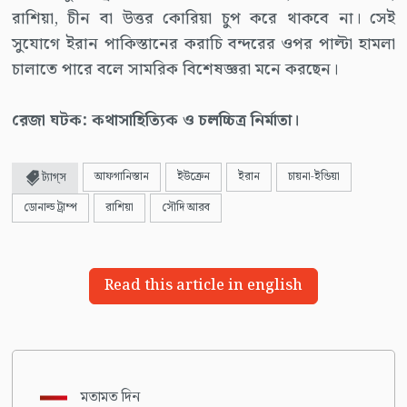
রাশিয়া, চীন বা উত্তর কোরিয়া চুপ করে থাকবে না। সেই
সুযোগে ইরান পাকিস্তানের করাচি বন্দরের ওপর পাল্টা হামলা
চালাতে পারে বলে সামরিক বিশেষজ্ঞরা মনে করছেন।
রেজা ঘটক: কথাসাহিত্যিক ও চলচ্চিত্র নির্মাতা।
আফগানিস্তান
ইউক্রেন
ইরান
চায়না-ইন্ডিয়া
ট্যাগ্স
ডোনাল্ড ট্রাম্প
রাশিয়া
সৌদি আরব
Read this article in english
মতামত দিন