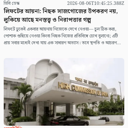
ভিবি ডেস্ক
2026-08-06T10:45:25.388Z
লিফটের আয়না: নিছক সাজগোজের উপকরণ নয়,
লুকিয়ে আছে মনস্তত্ত্ব ও নিরাপত্তার গল্প
লিফটে ঢুকেই একবার আয়নায় নিজেকে দেখে নেওয়া— চুল ঠিক করা,
পোশাক গুছিয়ে নেওয়া কিংবা নিছক নিজের প্রতিবিম্বে চোখ বুলানো; এটি
প্রায় সবার মধ্যেই দেখা যায় এক সাধারণ অভ্যাস। তবে স্থপতি ও আচরণ
বিশেষজ্ঞদের মতে, লিফটে আয়না বসানোর পেছনে যাত্রীদের প্রসাধন সারার
সুযোগ দেওয়া মূল উদ্দেশ্য নয়; বরং এর নেপথ্যে কাজ করে মনস্তত্ত্ব,
নিরাপত্তা ও ব্যবহারবান্ধব নকশার এক সুচিন্তিত সমন্বয়।