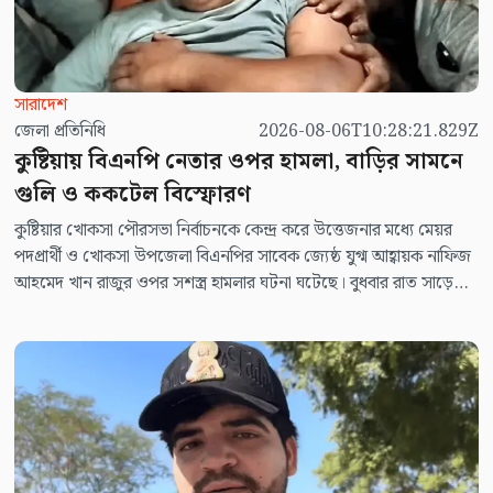
সারাদেশ
জেলা প্রতিনিধি
2026-08-06T10:28:21.829Z
কুষ্টিয়ায় বিএনপি নেতার ওপর হামলা, বাড়ির সামনে
গুলি ও ককটেল বিস্ফোরণ
কুষ্টিয়ার খোকসা পৌরসভা নির্বাচনকে কেন্দ্র করে উত্তেজনার মধ্যে মেয়র
পদপ্রার্থী ও খোকসা উপজেলা বিএনপির সাবেক জ্যেষ্ঠ যুগ্ম আহ্বায়ক নাফিজ
আহমেদ খান রাজুর ওপর সশস্ত্র হামলার ঘটনা ঘটেছে। বুধবার রাত সাড়ে
১০টার দিকে থানার অদূরে নিজ বাড়ির ফটকের সামনে হামলার শিকার হন
তিনি। হামলাকারীরা ধারালো অস্ত্র ও লোহার হাতুড়ি দিয়ে তাকে গুরুতর আহত
করার পাশাপাশি বাড়ির সামনে গুলিবর্ষণ ও ককটেলের বিস্ফোরণ ঘটিয়ে
পালিয়ে যায়।