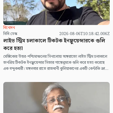
বিনোদন
ভিবি ডেস্ক
2026-08-06T10:18:42.006Z
লাইভ স্ট্রিম চলাকালে টিকটক ইনফ্লুয়েন্সারকে গুলি
করে হত্যা
মেক্সিকোর উত্তর-পশ্চিমাঞ্চলের সিনালোয়া অঙ্গরাজ্যে লাইভ স্ট্রিম চলাকালে
জনপ্রিয় টিকটক ইনফ্লুয়েন্সার সিজার গাস্তেলুমকে গুলি করে হত্যা করেছে
এক বন্দুকধারী। মঙ্গলবার রাতে রাজধানী কুলিয়াকানের একটি কেন্টাকি ফ্রাইড
চিকেন (কেএফসি) রেস্তোরাঁর পার্কিং এলাকায় এ ঘটনা ঘটে। কর্তৃপক্ষের
প্রাথমিক ধারণা, হত্যাকাণ্ডটি কার্টেল-সংশ্লিষ্ট সহিংসতার সঙ্গে জড়িত, যদিও
এখনো কোনো নির্দিষ্ট গোষ্ঠীকে দায়ী করা হয়নি।