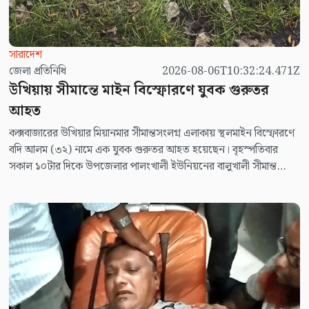
সারাদেশ
জেলা প্রতিনিধি
2026-08-06T10:32:24.471Z
উখিয়ায় সীমান্তে মাইন বিস্ফোরণে যুবক গুরুতর
আহত
কক্সবাজারের উখিয়ার মিয়ানমার সীমান্তসংলগ্ন এলাকায় স্থলমাইন বিস্ফোরণে
বদি আলম (৩২) নামে এক যুবক গুরুতর আহত হয়েছেন। বৃহস্পতিবার
সকাল ১০টার দিকে উপজেলার পালংখালী ইউনিয়নের বালুখালী সীমান্ত
এলাকায় এ ঘটনা ঘটে। আহত বদি আলম বালুখালী জুমের ছড়া এলাকার
সোনা মিয়ার ছেলে।