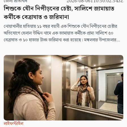
জেলা প্রতিনিধি
2026-08-06T10:50:02.543Z
শিশুকে যৌন নিপীড়নের চেষ্টা, সালিশে জামায়াত
কর্মীকে বেত্রাঘাত ও জরিমানা
নোয়াখালীর হাতিয়ায় ১১ বছর বয়সী এক শিশুকে যৌন নিপীড়নের চেষ্টার
অভিযোগে হেলাল উদ্দিন নামে এক জামায়াত কর্মীকে গ্রাম্য সালিশে ৫০
বেত্রাঘাত ও ১০ হাজার টাকা জরিমানা করা হয়েছে। মঙ্গলবার উপজেলার
হরনী ইউনিয়নের ৪ নম্বর আদর্শ গ্রামে এ ঘটনা ঘটে। অভিযুক্ত হেলাল উদ্দিন
পেশায় পল্লী চিকিৎসক। স্থানীয়দের দাবি, তিনি জামায়াতের কর্মসূচিতে
নিয়মিত অংশ নিতেন।
লাইফস্টাইল