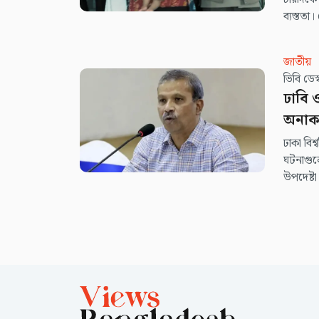
ব্যস্তত
হাজতখানা
জাতীয়
ভিবি ডে
ঢাবি 
অনাকা
ঢাকা বিশ
ঘটনাগুলো
উপদেষ্ট