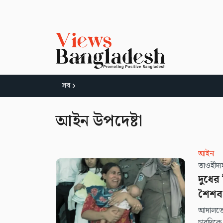
সব
আইন উপদেষ্টা
আইন
দুধের
শৈশব
আদালতের
চারদিকে