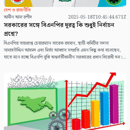
দেশ ও রাজনীতি
আমীন আল রশীদ
2025-05-18T10:45:44.671Z
সরকারের সঙ্গে বিএনপির দূরত্ব কি শুধুই নির্বাচন
প্রশ্নে?
বিএনপির ভারপ্রাপ্ত চেয়ারম্যান তারেক রহমান, স্থায়ী কমিটির সদস্য
সালাহউদ্দিন আহমদ এবং মির্জা আব্বাস সম্প্রতি এমন কিছু কথা বলেছেন,
যাতে মনে হচ্ছে বিএনপি বুঝি অন্তর্বর্তীকালীন সরকারের প্রধান বিরোধী দল।
যদিও অভ্যুত্থানের মুখে আওয়ামী লীগের ক্ষমতাচ্যুতির পরে ড. ইউনূসের
নেতৃত্বাধীন অন্তর্বর্তীকালীন সরকার গঠনের প্রক্রিয়ায় বিএনপিও বড় ভূমিকা
রেখেছে। বিএনপি শুরু থেকেই বলছে যে, এই সরকার তাদের সরকার; কিন্তু
দেখা গেল, গত বছরের ৮ আগস্ট এই সরকার দায়িত্ব গ্রহণের মাস কয়েক পর
থেকেই বিএনপির সঙ্গে তাদের দূরত্ব বা টানাপোড়েন তৈরি হয়েছে। তাতে
প্রশ্ন উঠছে, সরকারের সঙ্গে বিএনপির এই দূরত্ব কী শুধুই নির্বাচন প্রশ্নে নাকি
এর পেছনে আরও কিছু কারণ রয়েছে?