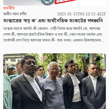
অর্থনীতি
আমীন আল রশীদ
2025-01-15T05:12:51.422Z
সংস্কারের ‘ষড় ক’ এবং অর্থনৈতিক সংকটের পদধ্বনি
সংস্কার বলতে আপনি কী বোঝেন- সেটি নির্ভর করে আপনি কে, আপনার
পেশা কী, আপনার রাজনৈতিক বিশ্বাস ও মত কী, কোন দলের সমর্থক এবং
সর্বোপরী দেশ নিয়ে আপনার ভাবনা কী- তার ওপর। একজন রিকশাচালক
সংস্কার বলতে যা বোঝেন, একজন রাজনীতির অধ্যাপকের কাছে সংজ্ঞাটি
হয়তো সেরকম নয়। আবার জুলাই অভ্যুত্থানে যে রাজনৈতিক দল ও
সংগঠনগুলো সক্রিয় ছিল, তাদের সবার কাছেও সংস্কারের সংজ্ঞা এক নয়।
যেমন বিএনপি সংস্কার বলতে বোঝে একটি অবাধ, সুষ্ঠু, গ্রহণযাগ্য ও
বিশ্বাসযোগ্য নির্বাচনের মধ্য দিয়ে একটি রাজনৈতিক সরকারের ক্ষমতা গ্রহণ।
তাদের কাছে সংস্কার মানে প্রায় দেড় দশক ধরে ভোটবঞ্চিত মানুষের
ভোটাধিকার ফিরিয়ে আনা এবং দেশকে একটি গণতান্ত্রিক ধারায় পরিচালিত
করা; কিন্তু সংস্কার প্রশ্নে জুলাই অভ্যুত্থানে সক্রিয় বিএনপির দীর্ঘদিনের ভোট
ও জোটসঙ্গী জামায়াতের অবস্থান ভিন্ন। তারা মনে করে, আগে সংস্কার
তারপরে নির্বাচন। অর্থাৎ নির্বাচন তাদের কাছে এক নম্বর অগ্রাধিকার নয়।