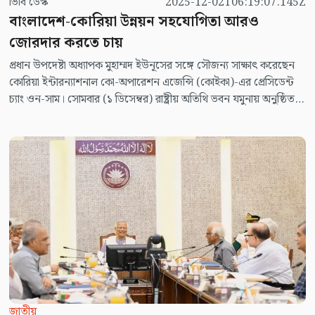
ভিবি ডেস্ক
2025-12-02T06:19:07.145Z
বাংলাদেশ-কোরিয়া উন্নয়ন সহযোগিতা আরও
জোরদার করতে চায়
প্রধান উপদেষ্টা অধ্যাপক মুহাম্মদ ইউনূসের সঙ্গে সৌজন্য সাক্ষাৎ করেছেন
কোরিয়া ইন্টারন্যাশনাল কো-অপারেশন এজেন্সি (কোইকা)-এর প্রেসিডেন্ট
চ্যাং ওন-সাম। সোমবার (১ ডিসেম্বর) রাষ্ট্রীয় অতিথি ভবন যমুনায় অনুষ্ঠিত এ
বৈঠকে দুই পক্ষ উন্নয়ন সহযোগিতা বৃদ্ধি, বিনিয়োগ সম্প্রসারণ, দক্ষতা
উন্নয়ন প্রশিক্ষণ এবং বাংলাদেশের এলডিসি থেকে নির্বিঘ্ন উত্তরণে সহায়তা
জোরদার করার বিষয়ে আলোচনা করেন।
জাতীয়