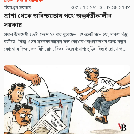
রাজনীতি ও জনপ্রশাসন
চিররঞ্জন সরকার
2025-10-29T06:07:36.314Z
আশা থেকে অনিশ্চয়তার পথে অন্তর্বর্তীকালীন
সরকার
প্রধান উপদেষ্টা ১৩টা দেশে ১৪ বার ঘুরেছেন- শুনলেই মনে হয়, দারুণ কিছু
ঘটেছে। কিন্তু এসব সফরের আসল ফল কোথায়? বাংলাদেশের জন্য নতুন
কোনো বাণিজ্য, বড় বিনিয়োগ, কিংবা উল্লেখযোগ্য চুক্তি- কিছুই চোখে পড়ে
না।