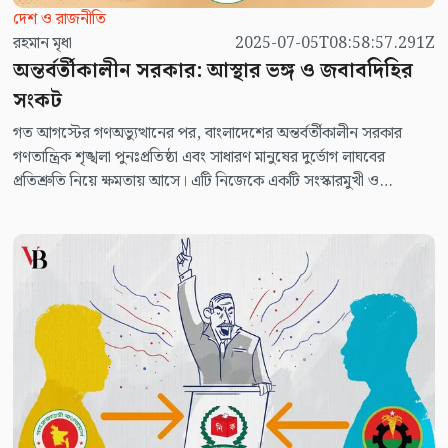
দেশ ও রাজনীতি
রহমান মৃধা
2025-07-05T08:58:57.291Z
অন্তর্বর্তীকালীন সরকার: আস্থার ভঙ্গ ও জবাবদিহির
সংকট
গত আগস্টের গণঅভ্যুত্থানের পর, বাংলাদেশের অন্তর্বর্তীকালীন সরকার
গণতান্ত্রিক শৃঙ্খলা পুনঃপ্রতিষ্ঠা এবং সাধারণ মানুষের দুর্ভোগ লাঘবের
প্রতিশ্রুতি নিয়ে ক্ষমতায় আসে। এটি নিজেকে একটি সংস্কারমুখী ও
সুশাসনের প্রতি প্রতিশ্রুতিবদ্ধ রূপান্তরকালীন তত্ত্বাবধায়ক সরকার হিসেবে
উপস্থাপন করেছিল; কিন্তু এক বছরের কাছাকাছি সময় পেরিয়ে গেলেও
দেশটি এখন আরও গভীর অনিশ্চয়তায় নিমজ্জিত- যেখানে চরম
অব্যবস্থাপনা, বেড়ে চলা বৈষম্য এবং রাষ্ট্রীয় ক্ষমতার সঙ্গে নাগরিক কল্যাণের
বিভেদ ক্রমেই বিস্তৃত হচ্ছে, যা স্থিতিশীলতার সেতু হওয়ার কথা ছিল, তা
এখন অনিশ্চয়তার অতল গহ্বরে পতনের রূপ নিচ্ছে।