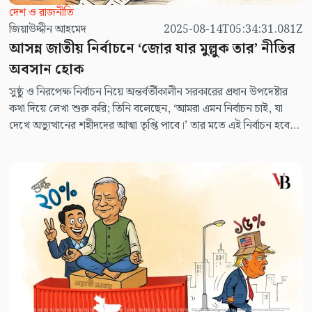
দেশ ও রাজনীতি
জিয়াউদ্দীন আহমেদ
2025-08-14T05:34:31.081Z
আসন্ন জাতীয় নির্বাচনে ‘জোর যার মুল্লুক তার’ নীতির
অবসান হোক
সুষ্ঠু ও নিরপেক্ষ নির্বাচন নিয়ে অন্তর্বর্তীকালীন সরকারের প্রধান উপদেষ্টার
কথা দিয়ে লেখা শুরু করি; তিনি বলেছেন, ‘আমরা এমন নির্বাচন চাই, যা
দেখে অভ্যুত্থানের শহীদদের আত্মা তৃপ্তি পাবে।’ তার মতে এই নির্বাচন হবে
এমন অবাধ, সুষ্ঠু ও নিরপেক্ষ যা জাতির কাছে স্মরণীয় হয়ে থাকবে। নির্বাচন
নিয়ে তিনি আরও বলেছেন, মানুষের ন্যায়বিচার, সমতা, স্বাধীনতা, মর্যাদা
নিশ্চিত করতে এবং গণতন্ত্রে মসৃণ রূপান্তরের লক্ষ্যে একটি অবাধ, সুষ্ঠু,
বিশ্বাসযোগ্য এবং অন্তর্ভুক্তিমূলক সাধারণ নির্বাচনের জন্য অন্তর্বর্তীকালীন
সরকার প্রস্তুতি নিচ্ছে। তার প্রতিটি কথায় বিন্যস্ত ছন্দের শৈল্পিক দোলা থাকা,
শ্রোতা মুগ্ধ হয়, ভক্তের সংখ্যা বাড়ে; কিন্তু বিশ্বাস হয় না।