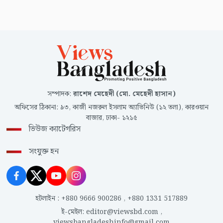
সম্পাদক
:
রাশেদ মেহেদী (মো. মেহেদী হাসান)
অফিসের ঠিকানা
:
৯৩, কাজী নজরুল ইসলাম অ্যাভিনিউ (১২ তলা), কারওয়ান
বাজার, ঢাকা- ১২১৫
ভিউজ ক্যাটেগরিস
সংযুক্ত হন
হটলাইন
:
+880 9666 900286
,
+880 1331 517889
ই-মেইল
:
editor@viewsbd.com
,
viewsbangladeshinfo@gmail.com