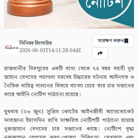
সংরক্ষণ করুন
সিনিয়র রিপোর্টার
2026-06-03T14:51:28.044Z
রাজধানীর মিরপুরের একটি বাসা থেকে ৭৫ বছর বয়সী নূর
জাহান বেগমের পচাগলা মরদেহ উদ্ধারের ঘটনায় আইনগত ও
নৈতিক দায়িত্ব পালনের বিষয়ে ব্যাখ্যা চেয়ে তার চার সন্তানের
কাছে আইনি নোটিশ পাঠানো হয়েছে।
বুধবার (০৩ জুন) সুপ্রিম কোর্টের আইনজীবী অ্যাডভোকেট
ফারজানা ইয়াসমিন রাখি সাক্ষরিত নোটিশটি পাঠানো হয়েছে
নুরুজাহান বেগমের চার সন্তানের কাছে। নোটিশে বৃদ্ধা
নুরুজাহান বেগমের ভরণ-পোষণ, চিকিৎসা, দেখভাল এবং