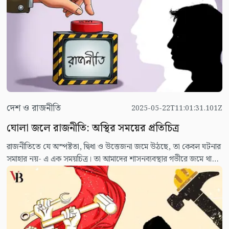
সরকারের মধ্যে। কেউ বলছেন, এগুলো রাজনৈতিক নাটক। কেউ বলছেন,
এটি গণতন্ত্রের শেষ স্তবক। কিন্তু যেটাই বলা হোক না কেন, আজকের দিনে
দাঁড়িয়ে একজন সাধারণ নাগরিকের মনে যা গভীরভাবে প্রতিধ্বনিত হচ্ছে, তা
হলো: ভোটে কি আদৌ কিছু বদলায়?
দেশ ও রাজনীতি
2025-05-22T11:01:31.101Z
ঘোলা জলে রাজনীতি: অস্থির সময়ের প্রতিচিত্র
রাজনীতিতে যে অস্পষ্টতা, দ্বিধা ও উত্তেজনা জমে উঠছে, তা কেবল ঘটনার
সমাহার নয়- এ এক সময়চিত্র। তা আমাদের শাসনব্যবস্থার গভীরে জমে থাকা
দুর্বলতা, বৈপরীত্য ও অস্থিরতার বহিঃপ্রকাশ। সরকার পরিবর্তনের প্রায় এক
বছর হতে চলছে, অথচ একটি স্পষ্ট রূপরেখা, সময়সীমা, কিংবা
দায়িত্ববোধপূর্ণ রাজনৈতিক ভাষ্য নির্মাণ করতে পারিনি। বরং স্পষ্ট হয়ে উঠছে
অনিশ্চয়তা, দায়িত্বহীনতা ও অস্বচ্ছ চর্চার এক জটিল চিত্র। ঘটনাবলির
পরম্পরা দেখে অনেকে বলছেন, যেন এটি একটি অদৃশ্য পরিকল্পনার অংশ,