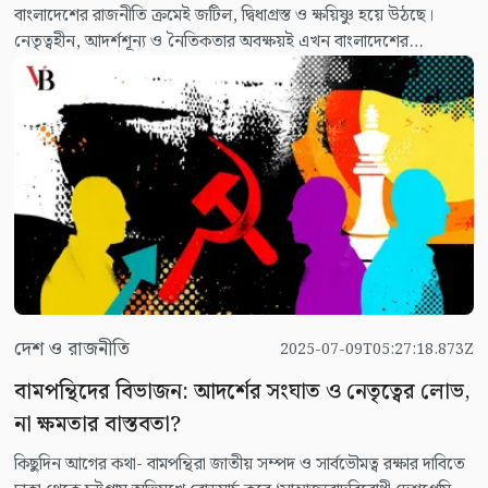
বাংলাদেশের রাজনীতি ক্রমেই জটিল, দ্বিধাগ্রস্ত ও ক্ষয়িষ্ণু হয়ে উঠছে।
নেতৃত্বহীন, আদর্শশূন্য ও নৈতিকতার অবক্ষয়ই এখন বাংলাদেশের
রাজনৈতিক দৃশ্যপটের অনিবার্য রূপ।
দেশ ও রাজনীতি
2025-07-09T05:27:18.873Z
বামপন্থিদের বিভাজন: আদর্শের সংঘাত ও নেতৃত্বের লোভ,
না ক্ষমতার বাস্তবতা?
কিছুদিন আগের কথা- বামপন্থিরা জাতীয় সম্পদ ও সার্বভৌমত্ব রক্ষার দাবিতে