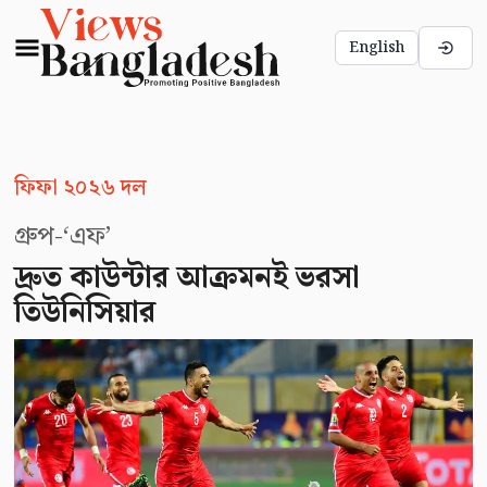
English
ফিফা ২০২৬ দল
গ্রুপ-‘এফ’
দ্রুত কাউন্টার আক্রমনই ভরসা
তিউনিসিয়ার