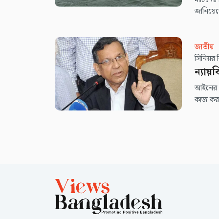
জানিয়
জাতীয়
স
ন্যায়
আইনের শা
কাজ করত