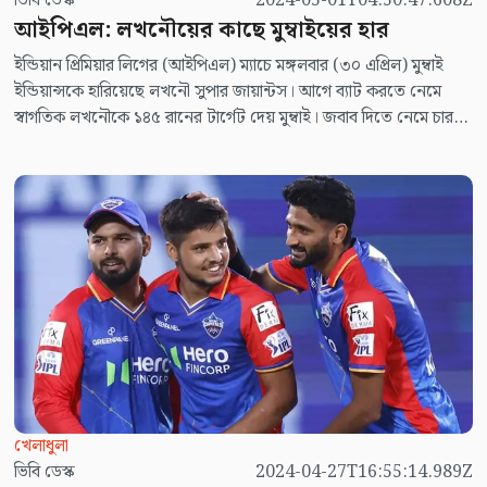
ভিবি ডেস্ক
2024-05-01T04:50:47.608Z
আইপিএল: লখনৌয়ের কাছে মুম্বাইয়ের হার
ইন্ডিয়ান প্রিমিয়ার লিগের (আইপিএল) ম্যাচে মঙ্গলবার (৩০ এপ্রিল) মুম্বাই
ইন্ডিয়ান্সকে হারিয়েছে লখনৌ সুপার জায়ান্টস। আগে ব্যাট করতে নেমে
স্বাগতিক লখনৌকে ১৪৫ রানের টার্গেট দেয় মুম্বাই। জবাব দিতে নেমে চার
উইকেট ও পাঁচ বল হাতে থাকতেই জয় তুলে নেয় লখনৌ।
খেলাধুলা
ভিবি ডেস্ক
2024-04-27T16:55:14.989Z