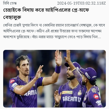
ভিবি ডেস্ক
2024-05-19T03:02:32.118Z
চেন্নাইকে বিদায় করে আইপিএলের প্লে-অফে
বেঙ্গালুরু
ধোনির চেন্নাই সুপার কিংস না কোহলির রয়্যাল চ্যালেঞ্জার্স বেঙ্গালুরু, কে যাবে
আইপিএলের প্লে-অফে। কঠিন এই প্রশ্নের উত্তরের জন্য ভক্তদের অপেক্ষা
অবশেষে ফুরিয়েছে। বাঁচা-মরার ম্যাচে স্নায়ুচাপে ভেঙে পড়ে বিদায় নিল
পাঁচবারের চ্যাম্পিয়ন সিএসকে। আর অবিশ্বাস্য প্রত্যাবর্তনে শেষ চার নিশ্চিত
করল আরসিবি।