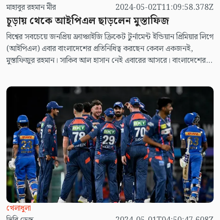
মাহাবুর রহমান মীর
2024-05-02T11:09:58.378Z
চূড়ায় থেকে আইপিএল ছাড়লেন মুস্তাফিজ
বিশ্বের সবচেয়ে জনপ্রিয় ফ্র্যাঞ্চাইজি ক্রিকেট টুর্নামেন্ট ইন্ডিয়ান প্রিমিয়ার লিগে
(আইপিএল) এবার বাংলাদেশের প্রতিনিধিত্ব করছেন কেবল একজনই,
মুস্তাফিজুর রহমান। সাকিব আল হাসান নেই এবারের আসরে। বাংলাদেশের
ক্রিকেটপ্রেমীরা তাই তাকিয়ে ছিল মুস্তাফিজের দিকে। ‘কাটার মাস্টার’খ্যাত
এই বাঁহাতি পেসার অবশ্য হতাশ করেননি, চেন্নাই সুপার কিংসের জার্সিতে
উপহার দিয়েছেন দারুণ কিছু মুহূর্ত।
খেলাধুলা