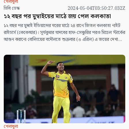
খেলাধুলা
ভিবি ডেস্ক
2024-05-04T03:50:27.032Z
১২ বছর পর মুম্বাইয়ের মাঠে জয় পেল কলকাতা
১২ বছর পর মুম্বাই ইন্ডিয়ান্সের ঘরের মাঠে ২৪ রানে জিতল কলকাতা নাইট
রাইডার্স (কেকেআর)। সূর্যকুমার যাদবের হাফ-সেঞ্চুরির পরও মিচেল স্টার্কের
আগুন ঝরানো বোলিংয়ের বদৌলতে শুক্রবার (৩ এপ্রিল) এ জয়ের দেখা
পায় দুইবারের সাবেক আইপিএল চ্যাম্পিয়নরা। এর আগে তাদের মাঠেই
২০১২ সালে সর্বশেষ জয় পেয়েছিল কেকেআর।
খেলাধুলা