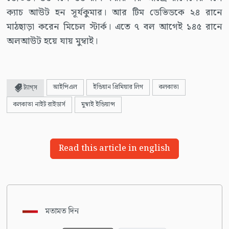
ক্যাচ আউট হন সূর্যকুমার। আর টিম ডেভিডকে ২৪ রানে
মাঠছাড়া করেন মিচেল স্টার্ক। এতে ৭ বল আগেই ১৪৫ রানে
অলআউট হয়ে যায় মুম্বাই।
আইপিএল
ইন্ডিয়ান প্রিমিয়ার লিগ
কলকাতা
ট্যাগ্স
কলকাতা নাইট রাইডার্স
মুম্বাই ইন্ডিয়ান্স
Read this article in english
মতামত দিন