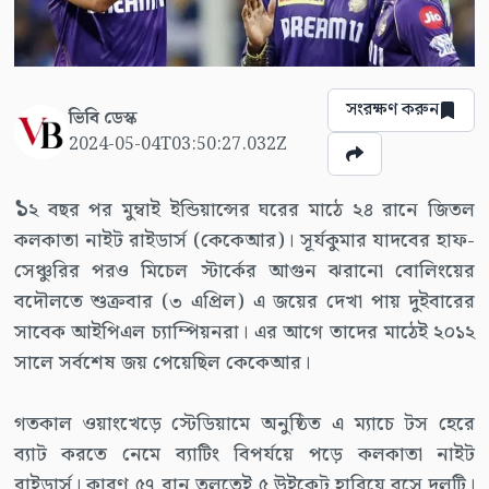
সংরক্ষণ করুন
ভিবি ডেস্ক
2024-05-04T03:50:27.032Z
১
২ বছর পর মুম্বাই ইন্ডিয়ান্সের ঘরের মাঠে ২৪ রানে জিতল
কলকাতা নাইট রাইডার্স (কেকেআর)। সূর্যকুমার যাদবের হাফ-
সেঞ্চুরির পরও মিচেল স্টার্কের আগুন ঝরানো বোলিংয়ের
বদৌলতে শুক্রবার (৩ এপ্রিল) এ জয়ের দেখা পায় দুইবারের
সাবেক আইপিএল চ্যাম্পিয়নরা। এর আগে তাদের মাঠেই ২০১২
সালে সর্বশেষ জয় পেয়েছিল কেকেআর।
গতকাল ওয়াংখেড়ে স্টেডিয়ামে অনুষ্ঠিত এ ম্যাচে টস হেরে
ব্যাট করতে নেমে ব্যাটিং বিপর্যয়ে পড়ে কলকাতা নাইট
রাইডার্স। কারণ ৫৭ রান তুলতেই ৫ উইকেট হারিয়ে বসে দলটি।