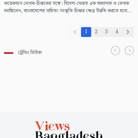
কয়েকজন লেখক-চিন্তকের সঙ্গে। বিদেশ-ফেরত এক অধ্যাপক ও লেখক
বলছিলেন, বাংলাদেশের সাহিত্য-সংস্কৃতি-চিন্তার ক্ষেত্র উন্নতি করতে হলে
প্রচুর সংখ্যক বিদেশি বই বাংলায় অনুবাদ করতে হবে। শুধু সাহিত্য নয়,
বিজ্ঞান, অর্থনীতি, গবেষণা, প্রযুক্তি সব বিষয়ের বই-ই প্রচুর অনুবাদ
1
2
3
4
প্রয়োজন। তখন আরেক লেখক সরস মন্তব্য করেন, অনুবাদের জন্যই
বাজেটে ১ হাজার কোটি টাকা বরাদ্দ থাকা উচিত। আরেক লেখক ভ্রুকুটি
করে বলেন, ১ হাজার কোটি এখন কোনো টাকা!
ট্রেন্ডিং ভিউজ