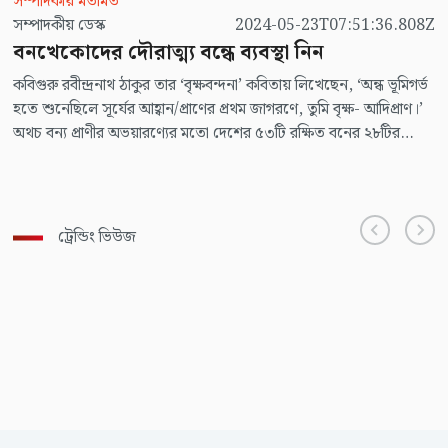
সম্পাদকীয় মতামত
সম্পাদকীয় ডেস্ক
2024-05-23T07:51:36.808Z
বনখেকোদের দৌরাত্ম্য বন্ধে ব্যবস্থা নিন
কবিগুরু রবীন্দ্রনাথ ঠাকুর তার ‘বৃক্ষবন্দনা’ কবিতায় লিখেছেন, ‘অন্ধ ভূমিগর্ভ
হতে শুনেছিলে সূর্যের আহ্বান/প্রাণের প্রথম জাগরণে, তুমি বৃক্ষ- আদিপ্রাণ।’
অথচ বন্য প্রাণীর অভয়ারণ্যের মতো দেশের ৫৩টি রক্ষিত বনের ২৮টির
উপগ্রহ চিত্র নিয়ে পরিচালিত এক গবেষণায় দেখা গেছে, দুই দশকে প্রতিটি
বনে গাছ কমেছে। যদিও বন রক্ষা করতে নানা উদ্যোগ নেয়া হলেও গাছ কাটা
বন্ধ হয়নি।
ট্রেন্ডিং ভিউজ