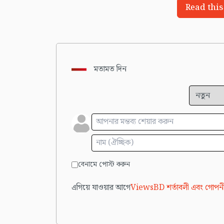
Read this
মতামত দিন
বেনামে পোস্ট করুন
এগিয়ে যাওয়ার আগে
ViewsBD শর্তাবলী এবং গোপনী