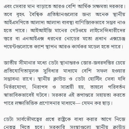
এবং সেবার মান বাড়াতে আরও বেশি আর্থিক সক্ষমতা দরকার।
তবে বৃহৎ বৈশ্বিক প্রতিষ্ঠানগুলোর জন্য অনেক স্থানীয়
আইএসপিতে আলাদা আলাদা ব্যবস্থা বাণিজ্যিকভাবে সম্ভব নাও
হতে পারে। আইআইজি মানের গেটওয়ে লাইসেন্সিধারীদের
স্তরে বা এনআইএক্স ধরনের নোডের মতো প্রধান এক্সচেঞ্জ
পয়েন্টগুলোতে ক্যাশ স্থাপন আরও কার্যকর মডেল হতে পারে।
জাতীয় সীমানার মধ্যে ডেটা স্থানান্তরও জোর-জবরদস্তির চেয়ে
প্রতিযোগিতামূলক সুবিধার মাধ্যমে বেশি সফল হওয়ার
সম্ভাবনা রাখে। স্থানীয় ক্লাউড ও ডেটা হোস্টিং সেবা যদি
নির্ভরযোগ্য, নিরাপদ ও সাশ্রয়ী হয়, তাহলে পরিবর্তন
স্বাভাবিকভাবেই ঘটবে। সরকার এই রূপান্তরে সহায়তা করতে
পারে লক্ষ্যভিত্তিক প্রণোদনার মাধ্যমে— যেমন কর ছাড়।
ডেটা সার্বভৌমত্বের প্রশ্নে রাষ্ট্রকে বাধ্য করার আগে নিজে
নেতৃত্ব দিতে হবে। সরকারি সংস্থাগুলো স্থানীয় ক্লাউড