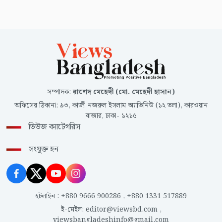
সম্পাদক
:
রাশেদ মেহেদী (মো. মেহেদী হাসান)
অফিসের ঠিকানা
:
৯৩, কাজী নজরুল ইসলাম অ্যাভিনিউ (১২ তলা), কারওয়ান
বাজার, ঢাকা- ১২১৫
ভিউজ ক্যাটেগরিস
সংযুক্ত হন
হটলাইন
:
+880 9666 900286
,
+880 1331 517889
ই-মেইল
:
editor@viewsbd.com
,
viewsbangladeshinfo@gmail.com