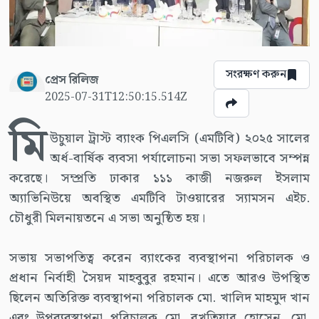
সংরক্ষণ করুন
প্রেস রিলিজ
2025-07-31T12:50:15.514Z
মি
উচুয়াল ট্রাস্ট ব্যাংক পিএলসি (এমটিবি) ২০২৫ সালের
অর্ধ-বার্ষিক ব্যবসা পর্যালোচনা সভা সফলভাবে সম্পন্ন
করেছে। সম্প্রতি ঢাকার ১১১ কাজী নজরুল ইসলাম
অ্যাভিনিউয়ে অবস্থিত এমটিবি টাওয়ারের স্যামসন এইচ.
চৌধুরী মিলনায়তনে এ সভা অনুষ্ঠিত হয়।
সভায় সভাপতিত্ব করেন ব্যাংকের ব্যবস্থাপনা পরিচালক ও
প্রধান নির্বাহী সৈয়দ মাহবুবুর রহমান। এতে আরও উপস্থিত
ছিলেন অতিরিক্ত ব্যবস্থাপনা পরিচালক মো. খালিদ মাহমুদ খান
এবং উপব্যবস্থাপনা পরিচালক মো. বখতিয়ার হোসেন, মো.