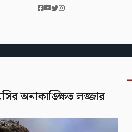
েসির অনাকাঙ্ক্ষিত লজ্জার