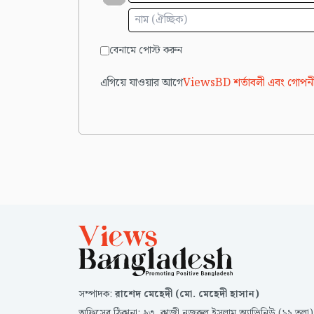
বেনামে পোস্ট করুন
এগিয়ে যাওয়ার আগে
ViewsBD শর্তাবলী এবং গোপনী
সম্পাদক
:
রাশেদ মেহেদী (মো. মেহেদী হাসান)
অফিসের ঠিকানা
:
৯৩, কাজী নজরুল ইসলাম অ্যাভিনিউ (১২ তলা)