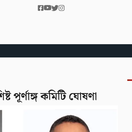
্ট পূর্ণাঙ্গ কমিটি ঘোষণা