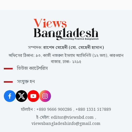
সম্পাদক
:
রাশেদ মেহেদী (মো. মেহেদী হাসান)
অফিসের ঠিকানা
:
৯৩, কাজী নজরুল ইসলাম অ্যাভিনিউ (১২ তলা), কারওয়ান
বাজার, ঢাকা- ১২১৫
ভিউজ ক্যাটেগরিস
সংযুক্ত হন
হটলাইন
:
+880 9666 900286
,
+880 1331 517889
ই-মেইল
:
editor@viewsbd.com
,
viewsbangladeshinfo@gmail.com