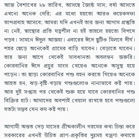
আজ বৈশাখের ২৮ তারিখ, আসছে জ্যৈষ্ঠ মাস; বর্ষা আসতে
এখনো অনেক দেরি; এর মধ্যে হয়তো আরও কয়েকদফা
তাপপ্রবাহ আসবে; আমরা যদি এখনই তার জন্য আগাম প্রস্তুতি
না নেই, স্বাস্থ্যের প্রতি যত্নশীল না হই তাহলে হয়তো বিপদে
পড়ব। সামনে ঈদুল আজহা। এবারের ঈদে ছুটিও মিলবে দীর্ঘ।
শহর ছেড়ে অনেকেই গ্রামের বাড়ি যাবেন। বেড়াতে যাবেন।
তার জন্য আগে থেকেই সাবধানতা অবলম্বন জরুরি।
কোরবানির ঈদে প্রচুর মাংস খেয়েও অনেকে অসুস্থ হয়ে
পড়েন। তা ছাড়া কোরবানির পশু বহন করতে গিয়েও অনেকে
আহত হন, ঝড়-বৃষ্টি-খড়ায় পশুগুলোও নানাভাবে কষ্ট পায়।
আর দুই সপ্তাহ পর থেকেই শুরু হয়ে যাবে কোরবানির পশু
বিক্রির হাট। আমাদের অবশ্যই খেয়াল রাখতে হবে পশুগুলো
যতটা সম্ভব যেন কম কষ্ট পায়।
আগামী অন্তত দেড় মাসের গ্রীষ্মকালীন গরমের কথা চিন্তা করে
সরকারের এখনই উচিত প্রাণ-প্রকৃতির দুঃসহ যন্ত্রণা কমাতে