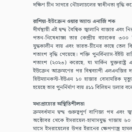
দক্ষিণ চীন সাগরে নৌচলাচলের স্বাধীনতা বৃদ্ধি করেছি
রাশিয়া-ইউক্রেন ওয়ার অ্যান্ড এনার্জি শক
দীর্ঘস্থায়ী এই দ্বন্দ্ব বৈশ্বিক জ্বালানি বাজার
পতন-নিষেধাজ্ঞা তার কেন্দ্রীয় ব্যাংকের ৩০
যুদ্ধকালীন ব্যয় এবং ভারত-চীনের কাছে তেল 
শতাংশ বৃদ্ধি পেয়েছে। শক্তি পুনর্বিন্যাস-ইই
শতাংশ (২০২৩) করেছে, যা মার্কিন যুক্তরাষ্
ইউক্রেন আক্রমণের পর বিশ্বব্যাপী এলএনজির দা
হিউম্যানকস্ট-ইউএন ১০ হাজার বেসামরিক মৃত
হয়েছে তার পুনর্নির্মাণ ব্যয় ৪১১ বিলিয়ন ডলার বল
মধ্যপ্রাচ্যের অস্থিতিশীলতা
ক্রমবর্ধমান দ্বন্দ্ব গুরুত্বপূর্ণ বাণিজ্য পথ
অক্টোবর থেকে ইসরায়েল-হামাসযুদ্ধ গাজায় ৬
মাসে ইসরায়েলের উপর ইরানের ক্ষেপণাস্ত্র হামল