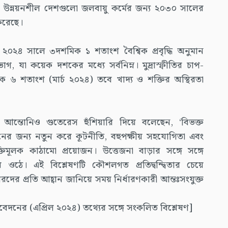
়েছে, উন্নয়নশীল দেশগুলো জলবায়ু কর্মের জন্য ২০৩০ সালের
 করেছে।
মএফ ২০২৪ সালে ৩দশমিক ১ শতাংশ বৈশ্বিক প্রবৃদ্ধি অনুমান
গ, যা কয়েক দশকের মধ্যে সর্বনিম্ন। মুদ্রাস্ফীতির চাপ-
িক ৬ শতাংশ (মার্চ ২০২৪) তবে খাদ্য ও শক্তির অস্থিরতা
আন্তোনিও গুতেরেস হুঁশিয়ারি দিয়ে বলেছেন, ‘বিভক্ত
ধানের জন্য নতুন করে কূটনীতি, বহুপক্ষীয় সহযোগিতা এবং
্তিমূলক কাঠামো প্রয়োজন। উত্তেজনা বাড়ার সঙ্গে সঙ্গে
়ে ওঠে। এই বিশ্লেষণটি কৌশলগত প্রতিদ্বন্দ্বিতার চেয়ে
দের প্রতি আহ্বান জানিয়ে সময় নির্ধারণকারী আন্তঃসংযুক্ত
িবেদনের (এপ্রিল ২০২৪) তথ্যের সঙ্গে সংকলিত বিশ্লেষণ]