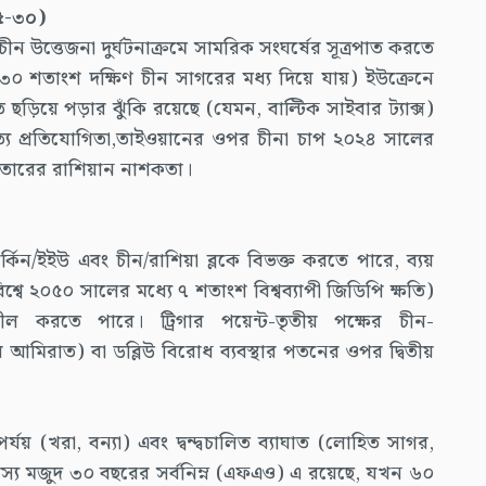
২৫-৩০)
-চীন উত্তেজনা দুর্ঘটনাক্রমে সামরিক সংঘর্ষের সূত্রপাত করতে
 ৩০ শতাংশ দক্ষিণ চীন সাগরের মধ্য দিয়ে যায়) ইউক্রেনে
োতে ছড়িয়ে পড়ার ঝুঁকি রয়েছে (যেমন, বাল্টিক সাইবার ট্যাক্স)
ধিপত্য প্রতিযোগিতা,তাইওয়ানের ওপর চীনা চাপ ২০২৪ সালের
র তারের রাশিয়ান নাশকতা।
ার্কিন/ইইউ এবং চীন/রাশিয়া ব্লকে বিভক্ত করতে পারে, ব্যয়
্বে ২০৫০ সালের মধ্যে ৭ শতাংশ বিশ্বব্যাপী জিডিপি ক্ষতি)
ীল করতে পারে। ট্রিগার পয়েন্ট-তৃতীয় পক্ষের চীন-
ব আমিরাত) বা ডব্লিউ বিরোধ ব্যবস্থার পতনের ওপর দ্বিতীয়
র্যয় (খরা, বন্যা) এবং দ্বন্দ্বচালিত ব্যাঘাত (লোহিত সাগর,
পী শস্য মজুদ ৩০ বছরের সর্বনিম্ন (এফএও) এ রয়েছে, যখন ৬০