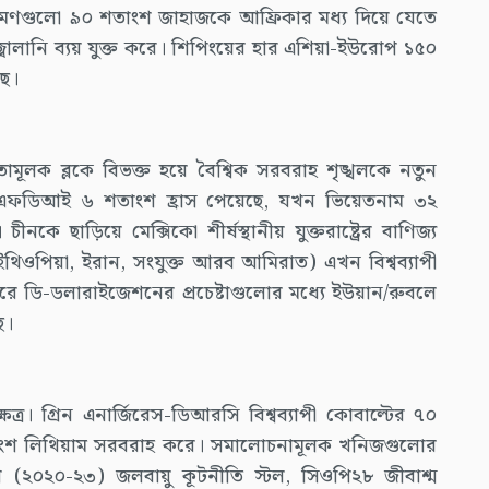
রমণগুলো ৯০ শতাংশ জাহাজকে আফ্রিকার মধ্য দিয়ে যেতে
ালানি ব্যয় যুক্ত করে। শিপিংয়ের হার এশিয়া-ইউরোপ ১৫০
ছে।
োগিতামূলক ব্লকে বিভক্ত হয়ে বৈশ্বিক সরবরাহ শৃঙ্খলকে নতুন
-এফডিআই ৬ শতাংশ হ্রাস পেয়েছে, যখন ভিয়েতনাম ৩২
ে ছাড়িয়ে মেক্সিকো শীর্ষস্থানীয় যুক্তরাষ্ট্রের বাণিজ্য
 ইথিওপিয়া, ইরান, সংযুক্ত আরব আমিরাত) এখন বিশ্বব্যাপী
রে ডি-ডলারাইজেশনের প্রচেষ্টাগুলোর মধ্যে ইউয়ান/রুবলে
ে।
্ষেত্র। গ্রিন এনার্জিরেস-ডিআরসি বিশ্বব্যাপী কোবাল্টের ৭০
তাংশ লিথিয়াম সরবরাহ করে। সমালোচনামূলক খনিজগুলোর
 (২০২০-২৩) জলবায়ু কূটনীতি স্টল, সিওপি২৮ জীবাশ্ম