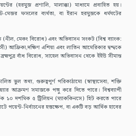
েন্টের (হরমুজ প্রণালি, মালাক্কা) মাধ্যমে প্রবাহিত হয়।
পয়েন্ট-মেজর ফসলের ব্যর্থতা, বা ইরান হরমুজকে ধর্মঘটের
তি (নীল, মেকং বিরোধ) এবং অভিবাসন সংকট (বিশ্ব ব্যাংক:
) আফ্রিকা,দক্ষিণ এশিয়া এবং লাতিন আমেরিকার দ্বন্দ্বকে
ন ব্রহ্মপুত্র বাঁধ বিরোধ, সাহেল অভিবাসন থেকে ইইউ সীমান্ত
ত ভুল তথ্য, গুরুত্বপূর্ণ পরিকাঠামো (স্বাস্থ্যসেবা, শক্তি
মওয়্যার আক্রমণ সমাজকে পঙ্গু করে দিতে পারে। বিশ্বব্যাপী
ষিক ১০ দশমিক ৫ ট্রিলিয়ন (ম্যাককিনসে) হিট করতে পারে
 পয়েন্ট-নির্বাচনের হস্তক্ষেপ, বা একটি বড় আর্থিক হাবের