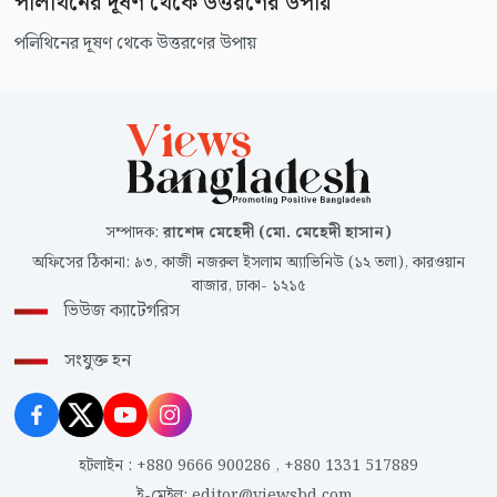
পলিথিনের দূষণ থেকে উত্তরণের উপায়
পলিথিনের দূষণ থেকে উত্তরণের উপায়
সম্পাদক
:
রাশেদ মেহেদী (মো. মেহেদী হাসান)
অফিসের ঠিকানা
:
৯৩, কাজী নজরুল ইসলাম অ্যাভিনিউ (১২ তলা), কারওয়ান
বাজার, ঢাকা- ১২১৫
ভিউজ ক্যাটেগরিস
সংযুক্ত হন
হটলাইন
:
+880 9666 900286
,
+880 1331 517889
ই-মেইল
:
editor@viewsbd.com
,