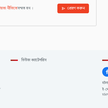
য়তা নীতিতে
সম্মত হন ।
প্রেরণ করুন
ভিউজ ক্যাটেগরিস
হটল
,
ই-ম
vi