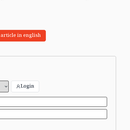
 article in english
Login