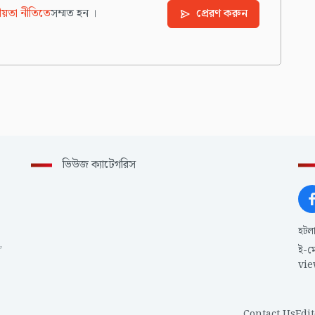
য়তা নীতিতে
সম্মত হন ।
প্রেরণ করুন
ভিউজ ক্যাটেগরিস
হটল
,
ই-ম
vi
Contact Us
Edit