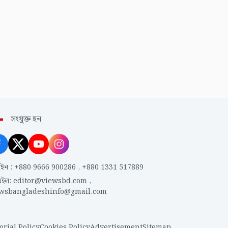
সংযুক্ত হন
াইন
:
+880 9666 900286
,
+880 1331 517889
েইল
:
editor@viewsbd.com
,
ewsbangladeshinfo@gmail.com
orial Policy
Cookies Policy
Advertisement
Sitemap