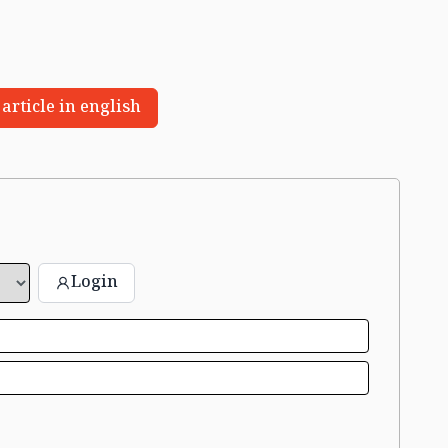
 article in english
Login