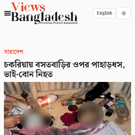
English
সারাদেশ
চকরিয়ায় বসতবাড়ির ওপর পাহাড়ধস,
ভাই-বোন নিহত