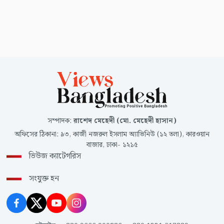
সম্পাদক
:
রাশেদ মেহেদী (মো. মেহেদী হাসান)
অফিসের ঠিকানা
:
৯৩, কাজী নজরুল ইসলাম অ্যাভিনিউ (১২ তলা), কারওয়ান
বাজার, ঢাকা- ১২১৫
ভিউজ ক্যাটেগরিস
সংযুক্ত হন