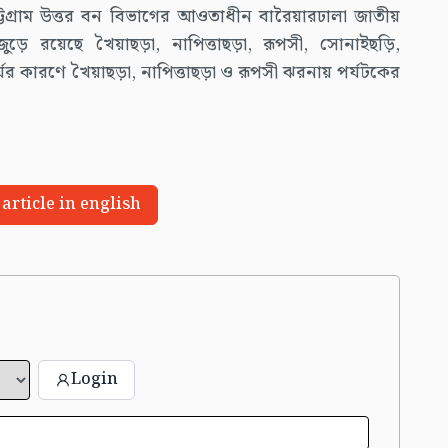
্টগ্রাম উত্তর বন বিভাগের আওতাধীন বারৈয়ারঢালা জাতীয়
ুড়ে রয়েছে খৈয়াছড়া, নাপিত্তাছড়া, রূপসী, সোনাইছড়ি,
র কারণে খৈয়াছড়া, নাপিত্তাছড়া ও রূপসী ঝরনায় পর্যটকের
 article in english
Login