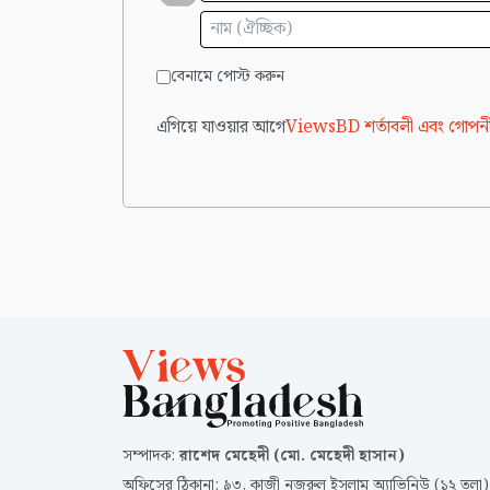
বেনামে পোস্ট করুন
এগিয়ে যাওয়ার আগে
ViewsBD শর্তাবলী এবং গোপনী
সম্পাদক
:
রাশেদ মেহেদী (মো. মেহেদী হাসান)
অফিসের ঠিকানা
:
৯৩, কাজী নজরুল ইসলাম অ্যাভিনিউ (১২ তলা)