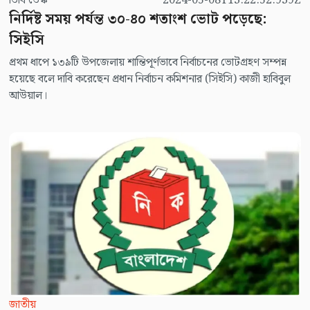
ভিবি ডেস্ক
2024-05-08T13:22:52.939Z
নির্দিষ্ট সময় পর্যন্ত ৩০-৪০ শতাংশ ভোট পড়েছে:
সিইসি
প্রথম ধাপে ১৩৯টি উপজেলায় শান্তিপূর্ণভাবে নির্বাচনের ভোটগ্রহণ সম্পন্ন
হয়েছে বলে দাবি করেছেন প্রধান নির্বাচন কমিশনার (সিইসি) কাজী হাবিবুল
আউয়াল।
জাতীয়