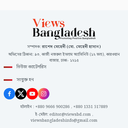
সম্পাদক
:
রাশেদ মেহেদী (মো. মেহেদী হাসান)
অফিসের ঠিকানা
:
৯৩, কাজী নজরুল ইসলাম অ্যাভিনিউ (১২ তলা), কারওয়ান
বাজার, ঢাকা- ১২১৫
ভিউজ ক্যাটেগরিস
সংযুক্ত হন
হটলাইন
:
+880 9666 900286
,
+880 1331 517889
ই-মেইল
:
editor@viewsbd.com
,
viewsbangladeshinfo@gmail.com