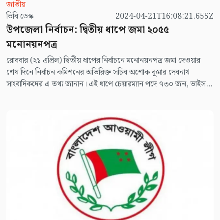
জাতীয়
ভিবি ডেস্ক
2024-04-21T16:08:21.655Z
উপজেলা নির্বাচন: দ্বিতীয় ধাপে জমা ২০৫৫
মনোনয়নপত্র
রোববার (২১ এপ্রিল) দ্বিতীয় ধাপের নির্বাচনে মনোনয়নপত্র জমা দেওয়ার
শেষ দিনে নির্বাচন কমিশনের অতিরিক্ত সচিব অশোক কুমার দেবনাথ
সাংবাদিকদের এ তথ্য জানান। এই ধাপে চেয়ারম্যান পদে ৭৩০ জন, ভাইস
চেয়ারম্যান পদে ৭৬৩ জন ও নারী ভাইস চেয়ারম্যান পদে ৫৬২ জন
মনোনয়ন জমা দিয়েছেন।