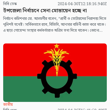
ভিবি ডেস্ক
2024-04-30T12:18:16.940Z
উপজেলা নির্বাচনে সেনা মোতায়েন হচ্ছে না
নির্বাচন কমিশনার মো. আলমগীর বলেন, “প্রার্থী ও ভোটারদের নিরাপত্তা দিতে
পুলিশই যথেষ্ট। সার্বিকভাবে র‍্যাব, বিজিবি, আনসার বাহিনী কাজ করে থাকে।
এ ছাড়া গোয়েন্দা সংস্থার কর্মকর্তারাও অগ্রিম তথ্য দিয়ে থাকেন। কোনো
সহিংসতা হওয়ার আগেই পুলিশ ও জেলা প্রশাসন ব্যবস্থা নেয়।”
জাতীয়