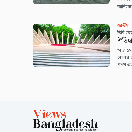
জানিয়
জাতীয়
ভিবি ডে
ঐতিহ
আজ ১৭ এ
জেলার ত
শপথ গ্রহ