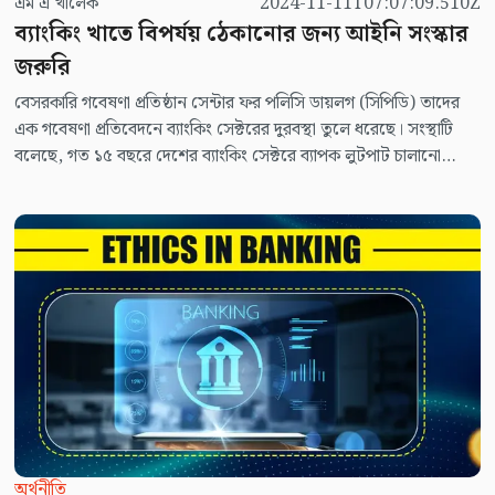
এম এ খালেক
2024-11-11T07:07:09.510Z
ব্যাংকিং খাতে বিপর্যয় ঠেকানোর জন্য আইনি সংস্কার
জরুরি
বেসরকারি গবেষণা প্রতিষ্ঠান সেন্টার ফর পলিসি ডায়লগ (সিপিডি) তাদের
এক গবেষণা প্রতিবেদনে ব্যাংকিং সেক্টরের দুরবস্থা তুলে ধরেছে। সংস্থাটি
বলেছে, গত ১৫ বছরে দেশের ব্যাংকিং সেক্টরে ব্যাপক লুটপাট চালানো
হয়েছে। ফলে এই সেক্টর বর্তমানে মারাত্মক ঝুঁকির মধ্যে পতিত হয়েছে। দেশে
ব্যবসায়রত ৬০টি ব্যাংকের মধ্যে অন্তত ২৯টি নানা কারণেই স্বাভাবিক গতিতে
চলছে না। এর মধ্যে অন্তত ১০টি ব্যাংক দেউলিয়া হবার পর্যায়ে রয়েছে।
জনগণের আস্থা ও বিশ্বাসের স্থল ব্যাংকিং সেক্টরকে লুটপাটের আখড়ায়
পরিণত করা হয়েছে। ২০০৮ সাল থেকে ২০২৩ পর্যন্ত ১৫ বছরে দেশের
ব্যাংকিং সেক্টরে সংঘটিত ২৪টি বড় ধরনের দুর্নীতির ঘটনায় ৯২ হাজার ২৬১
কোটি টাকা লুটে নিয়েছে একটি চিহ্নিত মহল। ব্যাংকিং সেক্টর থেকে দুর্নীতির
মাধ্যমে লুটে নেয়া এই অর্থের পরিমাণ ২০২৩-২৪ অর্থবছরের জাতীয়
বাজেটের ১২ শতাংশ।
অর্থনীতি