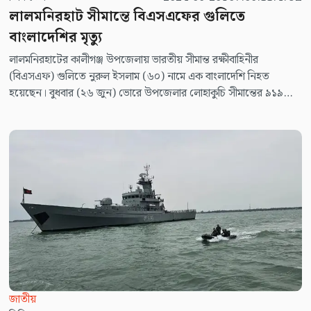
লালমনিরহাট সীমান্তে বিএসএফের গুলিতে
বাংলাদেশির মৃত্যু
লালমনিরহাটের কালীগঞ্জ উপজেলায় ভারতীয় সীমান্ত রক্ষীবাহিনীর
(বিএসএফ) গুলিতে নুরুল ইসলাম (৬০) নামে এক বাংলাদেশি নিহত
হয়েছেন। বুধবার (২৬ জুন) ভোরে উপজেলার লোহাকুচি সীমান্তের ৯১৯
নম্বর সীমানা পিলার সংলগ্ন এলাকায় এ ঘটনা ঘটে।
জাতীয়