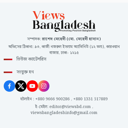
সম্পাদক
:
রাশেদ মেহেদী (মো. মেহেদী হাসান)
অফিসের ঠিকানা
:
৯৩, কাজী নজরুল ইসলাম অ্যাভিনিউ (১২ তলা), কারওয়ান
বাজার, ঢাকা- ১২১৫
ভিউজ ক্যাটেগরিস
সংযুক্ত হন
হটলাইন
:
+880 9666 900286
,
+880 1331 517889
ই-মেইল
:
editor@viewsbd.com
,
viewsbangladeshinfo@gmail.com