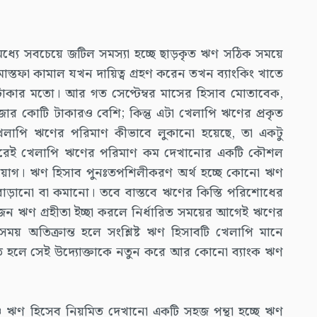
মধ্যে সবচেয়ে জটিল সমস্যা হচ্ছে ছাড়কৃত ঋণ সঠিক সময়ে
োস্তফা কামাল যখন দায়িত্ব গ্রহণ করেন তখন ব্যাংকিং খাতে
াকার মতো। আর গত সেপ্টেম্বর মাসের হিসাব মোতাবেক,
ার কোটি টাকারও বেশি; কিন্তু এটা খেলাপি ঋণের প্রকৃত
 খেলাপি ঋণের পরিমাণ কীভাবে লুকানো হয়েছে, তা একটু
 করেই খেলাপি ঋণের পরিমাণ কম দেখানোর একটি কৌশল
্রয়োগ। ঋণ হিসাব পুনঃতপশিলীকরণ অর্থ হচ্ছে কোনো ঋণ
বাড়ানো বা কমানো। তবে বাস্তবে ঋণের কিস্তি পরিশোধের
 ঋণ গ্রহীতা ইচ্ছা করলে নির্ধারিত সময়ের আগেই ঋণের
 সময় অতিক্রান্ত হলে সংশ্লিষ্ট ঋণ হিসাবটি খেলাপি মানে
কৃত হলে সেই উদ্যোক্তাকে নতুন করে আর কোনো ব্যাংক ঋণ
ও ঋণ হিসেব নিয়মিত দেখানো একটি সহজ পন্থা হচ্ছে ঋণ