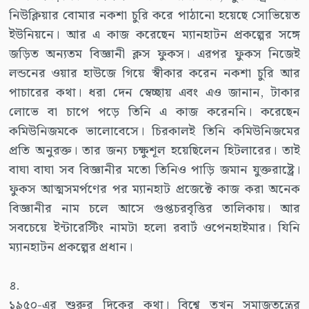
নিউক্লিয়ার বোমার নকশা চুরি করে পাঠানো হয়েছে সোভিয়েত
ইউনিয়নে। আর এ কাজ করেছেন ম্যানহাটন প্রকল্পের সঙ্গে
জড়িত অন্যতম বিজ্ঞানী ক্লস ফুকস। এরপর ফুকস নিজেই
লন্ডনের ওয়ার হাউজে গিয়ে স্বীকার করেন নকশা চুরি আর
পাচারের কথা। ধরা দেন স্বেচ্ছায় এবং এও জানান, টাকার
লোভে বা চাপে পড়ে তিনি এ কাজ করেননি। করেছেন
কমিউনিজমকে ভালোবেসে। চিরকালই তিনি কমিউনিজমের
প্রতি অনুরক্ত। তার জন্য চক্ষুশূল হয়েছিলেন হিটলারের। তাই
বাঘা বাঘা সব বিজ্ঞানীর মতো তিনিও পাড়ি জমান যুক্তরাষ্ট্রে।
ফুকস আত্মসমর্পণের পর ম্যানহাট প্রজেক্টে কাজ করা অনেক
বিজ্ঞানীর নাম চলে আসে গুপ্তচরবৃত্তির তালিকায়। আর
সবচেয়ে ইন্টারেস্টিং নামটা হলো রবার্ট ওপেনহাইমার। যিনি
ম্যানহাটন প্রকল্পের প্রধান।
৪.
১৯৫০-এর শুরুর দিকের কথা। বিশ্বে তখন সমাজতন্ত্রের