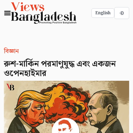
English
বিজ্ঞান
রুশ-মার্কিন পরমাণুযুদ্ধ এবং একজন
ওপেনহাইমার