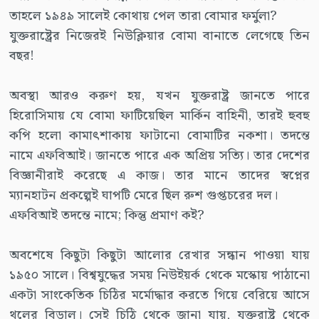
তাহলে ১৯৪৯ সালেই কোথায় পেল তারা বোমার ফর্মুলা?
যুক্তরাষ্ট্রের নিজেরই নিউক্লিয়ার বোমা বানাতে লেগেছে তিন
বছর!
অবস্থা আরও করুণ হয়, যখন যুক্তরাষ্ট্র জানতে পারে
হিরোসিমায় যে বোমা ফাটিয়েছিল মার্কিন বাহিনী, তারই হুবহু
কপি হলো কামাৎশাকায় ফাটানো বোমাটির নকশা। তদন্তে
নামে এফবিআই। জানতে পারে এক অপ্রিয় সত্যি। তার দেশের
বিজ্ঞানীরাই করেছে এ কাজ। তার মানে তাদের স্বপ্নের
ম্যানহাটন প্রকল্পেই ঘাপটি মেরে ছিল রুশ গুপ্তচরের দল।
এফবিআই তদন্তে নামে; কিন্তু প্রমাণ কই?
অবশেষে কিছুটা কিছুটা আলোর রেখার সন্ধান পাওয়া যায়
১৯৫০ সালে। বিশ্বযুদ্ধের সময় নিউইয়র্ক থেকে মস্কোয় পাঠানো
একটা সাংকেতিক চিঠির মর্মোদ্ধার করতে গিয়ে বেরিয়ে আসে
থলের বিড়াল। সেই চিঠি থেকে জানা যায়, যুক্তরাষ্ট্র থেকে