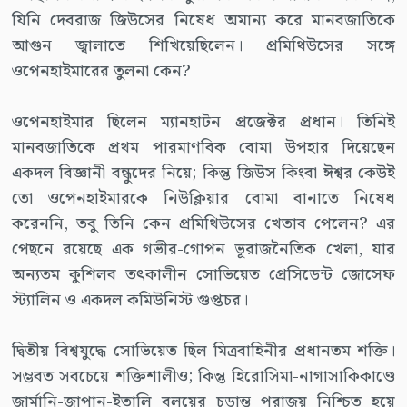
যিনি দেবরাজ জিউসের নিষেধ অমান্য করে মানবজাতিকে
আগুন জ্বালাতে শিখিয়েছিলেন। প্রমিথিউসের সঙ্গে
ওপেনহাইমারের তুলনা কেন?
ওপেনহাইমার ছিলেন ম্যানহাটন প্রজেক্টর প্রধান। তিনিই
মানবজাতিকে প্রথম পারমাণবিক বোমা উপহার দিয়েছেন
একদল বিজ্ঞানী বন্ধুদের নিয়ে; কিন্তু জিউস কিংবা ঈশ্বর কেউই
তো ওপেনহাইমারকে নিউক্লিয়ার বোমা বানাতে নিষেধ
করেননি, তবু তিনি কেন প্রমিথিউসের খেতাব পেলেন? এর
পেছনে রয়েছে এক গভীর-গোপন ভূরাজনৈতিক খেলা, যার
অন্যতম কুশিলব তৎকালীন সোভিয়েত প্রেসিডেন্ট জোসেফ
স্ট্যালিন ও একদল কমিউনিস্ট গুপ্তচর।
দ্বিতীয় বিশ্বযুদ্ধে সোভিয়েত ছিল মিত্রবাহিনীর প্রধানতম শক্তি।
সম্ভবত সবচেয়ে শক্তিশালীও; কিন্তু হিরোসিমা-নাগাসাকিকাণ্ডে
জার্মানি-জাপান-ইতালি বলয়ের চূড়ান্ত পরাজয় নিশ্চিত হয়ে