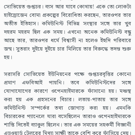
সোভিয়েত গুপ্তচর। ব্যস আর যাবে কোথায়! একে তো লোকটা
হাইড্রোজেন বোমা প্রকল্পের বিরোধিতা করছেন, তারওপর তার
অতীত ইতিহাস। কমিউনিস্ট বিভিন্ন সংস্থার সঙ্গে তার খুব
দহরম মহরম ছিল এক সময়। এখনো অনেক কমিউনিস্ট বন্ধু
আছে তার, তারওপর ধর্মে বিশ্বাসী না হলেও ইহুদি পরিবারে
জন্ম। সুতরাং দুইয়ে দুইয়ে চার মিলিয়ে তার বিরুদ্ধে তদন্ত শুরু
হয়।
সরাসরি সোভিয়েত ইউনিয়নের পক্ষে গুপ্তচরবৃত্তির কোনো
প্রমাণ এফবিআই পায়নি। তবে কমিউনিস্টদের সঙ্গে
যোগাযোগের কারণে ওপেনহাইমারকে ফাঁসানো হয়। মঞ্চস্থ
করা হয় এক প্রহসনের বিচার। লতায়-পাতায় তার সঙ্গে
কমিউনিস্ট সম্পর্কের তথ্য জোগাড় করা হয়। এমনকি
বিচারকের প্যানেলে যারা বসেছিলেন তারাও ওপেনহাইমারকে
শাস্তি দিতেই ব্যাকুল ছিলেন। তার এক সময়ের সহকর্মী বিজ্ঞানী
এডওয়ার্ড টেলরের মিথ্যা সাক্ষী তাকে বেশি করে ফাঁসিয়ে দেয়।