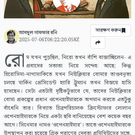
সংরক্ষণ করুন
আবদুল গাফফার রনি
2025-07-06T06:22:20.058Z
রো
ম যখন পুড়ছিল, নিরো তখন বাঁশি বাজাচ্ছিলেন- এ
প্রবাদের সত্যতা নিয়ে সন্দেহ আছে; কিন্তু
হিরোসিমা-নাগাসাকিতে যখন নিউক্লিয়ার বোমার তাণ্ডবনৃত্য
চলছে মার্কিন প্রেসিডেন্ট হ্যারি ট্রুম্যান তখন বিজয়ে হাসি
হাসছেন। সেটা এতটাই দৃষ্টিকটুভাবে যে, তাদের নিউক্লিয়ার
বোমা প্রকল্পের প্রধান ওপেনহাইমারকে অপমান করতে এতটুকু
বাঁধেনি তার। বিখ্যাত চিত্রপরিচালক ক্রিস্টোফার লোলান
ওপেনহাইমারকে নিয়ে একটা ছবি বানিয়েছেন বেশ কয়েক বছর
আগে। সিনেমার নামও ‘ওপেনহাইমার’। তাতে ওপেনহাইমারকে
উপস্থাপন করা হয়েছে গ্রিক পুরাণের দেবতা প্রমিথিউসের সঙ্গে,