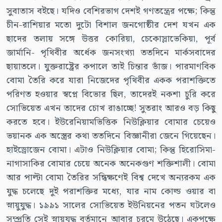
সুবাতাস বইছে। যদিও বেশিরভাগ দেশই গণতন্ত্রের পক্ষে; কিন্তু
চীন-রাশিয়ার মতো দুটো বিশাল জনগোষ্ঠীর দেশ যখন এক
ছাদের তলায় সঙ্গে উত্তর কোরিয়া, চেকোস্লাভেকিয়া, পূর্ব
জার্মানি- পৃথিবীর অর্ধেক জনসংখ্যা ততদিনে মার্কসবাদের
ছায়াতলে। যুক্তরাষ্ট্রের কপালে তাই চিন্তার ভাঁজ। পারমাণবিক
বোমা তৈরি করে যারা নিজেদের পৃথিবীর একক পরাশক্তিতে
পরিণত হওয়ার স্বপ্নে বিভোর ছিল, তাদেরই নকশা চুরি করে
সোভিয়েত এখন তাদের চোখ রাঙাচ্ছে! সুতরাং আরও বড় কিছু
করতে হবে। ইউরেনিয়ামভিত্তিক নিউক্লিয়ার বোমার চেয়েও
ভয়ানক এক অস্ত্রের কথা ততদিনে বিজ্ঞানীরা জেনে গিয়েছেন।
হাইড্রোজেন বোমা। এটাও নিউক্লিয়ার বোমা; কিন্তু হিরোসিমা-
নাগাসাকির বোমার চেয়ে অনেক অনেকগুণ শক্তিশালী। বোমা
আর পাল্টা বোমা তৈরির সন্ধিক্ষণেই বিশ্ব দেখে অন্যরকম এক
যুদ্ধ চলেছে দুই পরাশক্তির মধ্যে, যার নাম কোল্ড ওয়ার বা
স্নায়ুযুদ্ধ। ১৯৯১ সালের সোভিয়েত ইউনিয়নের পতন ঘটলেও
সম্প্রতি সেই স্নায়ুযুদ্ধ বর্তমানে আবার চরমে উঠেছে। একপক্ষে