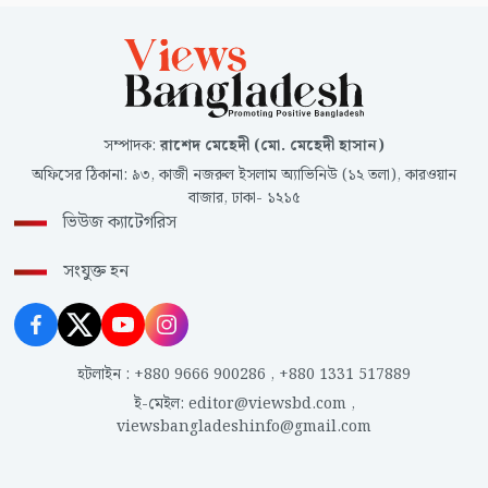
সম্পাদক
:
রাশেদ মেহেদী (মো. মেহেদী হাসান)
অফিসের ঠিকানা
:
৯৩, কাজী নজরুল ইসলাম অ্যাভিনিউ (১২ তলা), কারওয়ান
বাজার, ঢাকা- ১২১৫
ভিউজ ক্যাটেগরিস
সংযুক্ত হন
হটলাইন
:
+880 9666 900286
,
+880 1331 517889
ই-মেইল
:
editor@viewsbd.com
,
viewsbangladeshinfo@gmail.com