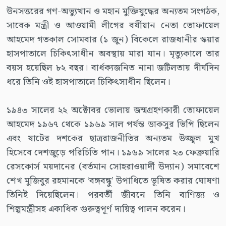
উনসত্তরের গণ-অভ্যুত্থান ও মহান মুক্তিযুদ্ধের অন্যতম সংগঠক,
সাবেক মন্ত্রী ও আওয়ামী লীগের বর্ষীয়ান নেতা তোফায়েল
আহমেদ গতকাল সোমবার (১ জুন) বিকেলে রাজধানীর স্কয়ার
হাসপাতালে চিকিৎসাধীন অবস্থায় মারা যান। মৃত্যুকালে তার
বয়স হয়েছিল ৮২ বছর। বার্ধক্যজনিত নানা জটিলতায় দীর্ঘদিন
ধরে তিনি ওই হাসপাতালে চিকিৎসাধীন ছিলেন।
১৯৪৩ সালের ২২ অক্টোবর ভোলায় জন্মগ্রহণকারী তোফায়েল
আহমেদ ১৯৬৭ থেকে ১৯৬৯ সাল পর্যন্ত ডাকসুর ভিপি ছিলেন
এবং ষাটের দশকের ছাত্ররাজনীতির অন্যতম উজ্জ্বল মুখ
হিসেবে দেশজুড়ে পরিচিতি পান। ১৯৬৯ সালের ২৩ ফেব্রুয়ারি
রেসকোর্স ময়দানের (বর্তমান সোহরাওয়ার্দী উদ্যান) সমাবেশে
শেখ মুজিবুর রহমানকে ‘বঙ্গবন্ধু’ উপাধিতে ভূষিত করার ঘোষণা
তিনিই দিয়েছিলেন। পরবর্তী জীবনে তিনি বাণিজ্য ও
শিল্পমন্ত্রীসহ একাধিক গুরুত্বপূর্ণ দায়িত্ব পালন করেন।