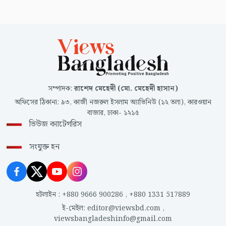
সম্পাদক
:
রাশেদ মেহেদী (মো. মেহেদী হাসান)
অফিসের ঠিকানা
:
৯৩, কাজী নজরুল ইসলাম অ্যাভিনিউ (১২ তলা), কারওয়ান
বাজার, ঢাকা- ১২১৫
ভিউজ ক্যাটেগরিস
সংযুক্ত হন
হটলাইন
:
+880 9666 900286
,
+880 1331 517889
ই-মেইল
:
editor@viewsbd.com
,
viewsbangladeshinfo@gmail.com