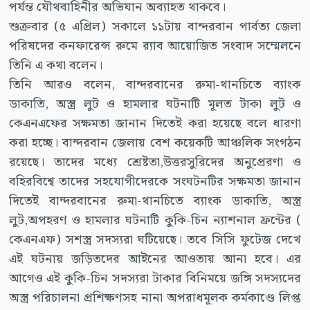
পর্যন্ত যৌথবাহিনীর অভিযান অব্যাহত থাকবে।
শুক্রবার (৫ এপ্রিল) সকালে ১১টায় বান্দরবান পার্বত্য জেলা
পরিষদের কনফারেন্স রুমে র‌্যাব আয়োজিত সংবাদ সম্মেলনে
তিনি এ কথা বলেন।
তিনি আরও বলেন, বান্দরবানের রুমা-থানচিতে ব্যাংক
ডাকাতি, অস্ত্র লুট ও হামলার ঘটনাটি মূলত টাকা লুট ও
কেএনএফের সক্ষমতা জানান দিতেই করা হয়েছে বলে ধারণা
করা হচ্ছে। বান্দরবান জেলায় বেশ কয়েকটি আঞ্চলিক সংগঠন
রয়েছে। তাদের মধ্যে শ্রেষ্টতা,উত্তরসুরিদের অনুপ্রেরণা ও
বহিরবিশ্বে তাদের সহযোগীদেরকে সংঘটনটির সক্ষমতা জানান
দিতেই বান্দরবানের রুমা-থানচিতে ব্যাংক ডাকাতি, অস্ত্র
লুট,অপহরণ ও হামলার ঘটনাটি কুকি-চিন ন্যাশনাল ফ্রন্টের (
কেএনএফ) সশস্ত্র সদস্যরা ঘটিয়েছে। তবে সিসি ফুটেজ দেখে
এই ঘটনায় জড়িতদের আইনের আওতায় আনা হবে। এর
আগেও এই কুকি-চিন সদস্যরা টাকার বিনিময়ে জঙ্গি সদস্যদের
অস্ত্র পরিচালনা প্রশিক্ষণসহ নানা অপরাধমূলক কর্মকাণ্ডে লিপ্ত