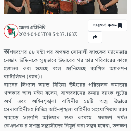
সংরক্ষণ করুন
জেলা প্রতিনিধি
2024-04-05T08:54:37.163Z
অ
পহরণের ৪৮ ঘন্টা পর অপহৃত সোনালী ব্যাংকের ম্যানেজার
নেজাম উদ্দিনকে সুস্থভাবে উদ্ধারের পর তার পরিবারের কাছে
হস্তান্তর করা হয়েছে বলে জানিয়েছে র‌্যাপিড অ্যাকশন
ব্যাটালিয়ন (র‌্যাব)।
র‌্যাবের লিগ্যাল অ্যান্ড মিডিয়া উইংয়ের পরিচালক কমান্ডার
খন্দকার আল মঈন বলেন, বান্দরবানের রুমায় ব্যাংক লুটের
অর্থ এবং আইনশৃঙ্খলা বাহিনীর ১৪টি অস্ত্র উদ্ধারে
সেনাবাহিনীসহ বিভিন্ন আইনশৃঙ্খলা বাহিনীর সহযোগিতায় র‌্যাব
পাহাড়ে সাড়াশি অভিযান শুরু করেছে। যতক্ষণ পর্যন্ত
কেএনএফ'র সশস্ত্র সন্ত্রাসীদের নিমূর্ল করা সম্ভব হবেনা, ততক্ষণ