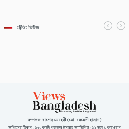
ট্রেন্ডিং ভিউজ
সম্পাদক
:
রাশেদ মেহেদী (মো. মেহেদী হাসান)
অফিসের ঠিকানা
:
৯৩, কাজী নজরুল ইসলাম অ্যাভিনিউ (১২ তলা), কারওয়ান