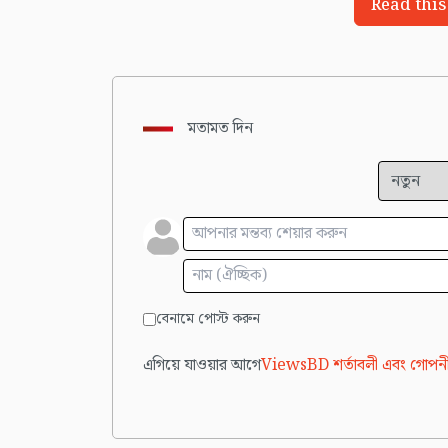
Read this
মতামত দিন
বেনামে পোস্ট করুন
এগিয়ে যাওয়ার আগে
ViewsBD শর্তাবলী এবং গোপনী