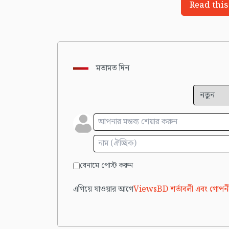
Read this
মতামত দিন
বেনামে পোস্ট করুন
এগিয়ে যাওয়ার আগে
ViewsBD শর্তাবলী এবং গোপনী