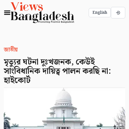
English
জাতীয়
মৃত্যুর ঘটনা দুঃখজনক, কেউই
সাংবিধানিক দায়িত্ব পালন করছি না:
হাইকোর্ট