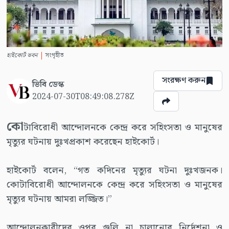
হাইকোর্ট ভবন
সংগৃহীত
সংরক্ষণ করুন
ভিবি ডেস্ক
2024-07-30T08:49:08.278Z
কো
টাবিরোধী আন্দোলনকে কেন্দ্র করে সহিংসতা ও মানুষের
মৃত্যুর ঘটনায় দুঃখপ্রকাশ করেছেন হাইকোর্ট।
হাইকোর্ট বলেন, “গত কদিনের মৃত্যুর ঘটনা দুঃখজনক।
কোটাবিরোধী আন্দোলনকে কেন্দ্র করে সহিংসতা ও মানুষের
মৃত্যুর ঘটনায় আমরা লজ্জিত।”
আন্দোলনকারীদের ওপর গুলি না চালানোর নির্দেশনা ও