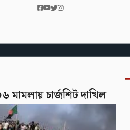
০৬ মামলায় চার্জশিট দাখিল