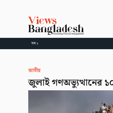
সব
জাতীয়
জুলাই গণঅভ্যুত্থানের ১