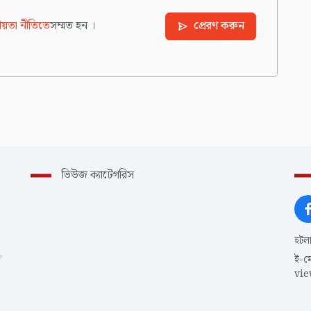
য়তা নীতিতে
সম্মত হন ।
প্রেরণ করুন
ভিউজ ক্যাটেগরিস
হটল
,
ই-ম
vi