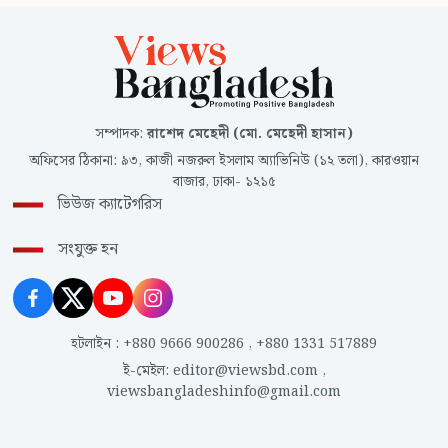
সম্পাদক
:
রাশেদ মেহেদী (মো. মেহেদী হাসান)
অফিসের ঠিকানা
:
৯৩, কাজী নজরুল ইসলাম অ্যাভিনিউ (১২ তলা), কারওয়ান
বাজার, ঢাকা- ১২১৫
ভিউজ ক্যাটেগরিস
সংযুক্ত হন
হটলাইন
:
+880 9666 900286
,
+880 1331 517889
ই-মেইল
:
editor@viewsbd.com
,
viewsbangladeshinfo@gmail.com