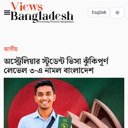
English
জাতীয়
অস্ট্রেলিয়ার স্টুডেন্ট ভিসা ঝুঁকিপূর্ণ
লেভেল ৩-এ নামল বাংলাদেশ