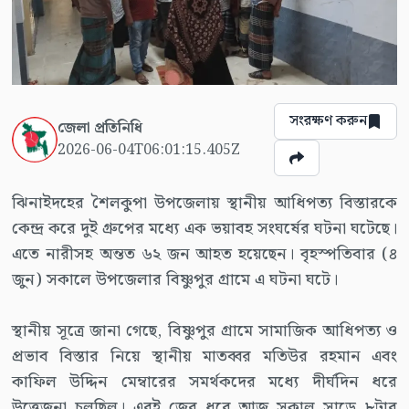
সংরক্ষণ করুন
জেলা প্রতিনিধি
2026-06-04T06:01:15.405Z
ঝিনাইদহের শৈলকুপা উপজেলায় স্থানীয় আধিপত্য বিস্তারকে
কেন্দ্র করে দুই গ্রুপের মধ্যে এক ভয়াবহ সংঘর্ষের ঘটনা ঘটেছে।
এতে নারীসহ অন্তত ৬২ জন আহত হয়েছেন। বৃহস্পতিবার (৪
জুন) সকালে উপজেলার বিষ্ণুপুর গ্রামে এ ঘটনা ঘটে।
স্থানীয় সূত্রে জানা গেছে, বিষ্ণুপুর গ্রামে সামাজিক আধিপত্য ও
প্রভাব বিস্তার নিয়ে স্থানীয় মাতব্বর মতিউর রহমান এবং
কাফিল উদ্দিন মেম্বারের সমর্থকদের মধ্যে দীর্ঘদিন ধরে
উত্তেজনা চলছিল। এরই জের ধরে আজ সকাল সাড়ে ৮টার